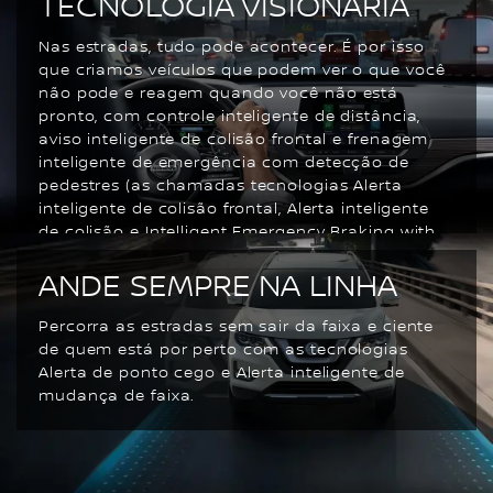
TECNOLOGIA VISIONÁRIA
Nas estradas, tudo pode acontecer. É por isso
que criamos veículos que podem ver o que você
não pode e reagem quando você não está
pronto, com controle inteligente de distância,
aviso inteligente de colisão frontal e frenagem
inteligente de emergência com detecção de
pedestres (as chamadas tecnologias Alerta
inteligente de colisão frontal, Alerta inteligente
de colisão e Intelligent Emergency Braking with
Pedestrian Detection). Isso é o que chamamos
ANDE SEMPRE NA LINHA
de visão de futuro.
Percorra as estradas sem sair da faixa e ciente
de quem está por perto com as tecnologias
Alerta de ponto cego e Alerta inteligente de
mudança de faixa.