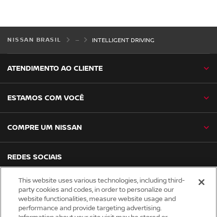
NISSAN BRASIL
INTELLIGENT DRIVING
ATENDIMENTO AO CLIENTE
ESTAMOS COM VOCÊ
COMPRE UM NISSAN
REDES SOCIAIS
facebook
instagram
youtube
tiktok
linkedin
spotify
This website uses various technologies, including third-
party cookies and codes, in order to personalize our
website functionalities, measure website usage and
Global site
performance and provide targeting advertising.