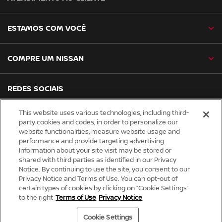
ESTAMOS COM VOCÊ
COMPRE UM NISSAN
REDES SOCIAIS
facebook
instagram
youtube
tiktok
linkedin
spotify
This website uses various technologies, including third-
party cookies and codes, in order to personalize our
website functionalities, measure website usage and
Global site
performance and provide targeting advertising.
Information about your site visit may be stored or
Trabalhe Conosco
shared with third parties as identified in our Privacy
Notice. By continuing to use the site, you consent to our
Privacy Notice and Terms of Use. You can opt-out of
Cookies
certain types of cookies by clicking on “Cookie Settings”
Política de Privacidade
to the right
Terms of Use
Privacy Notice
LGPD: Proteção de Dados
Cookie Settings
© Nissan 2026