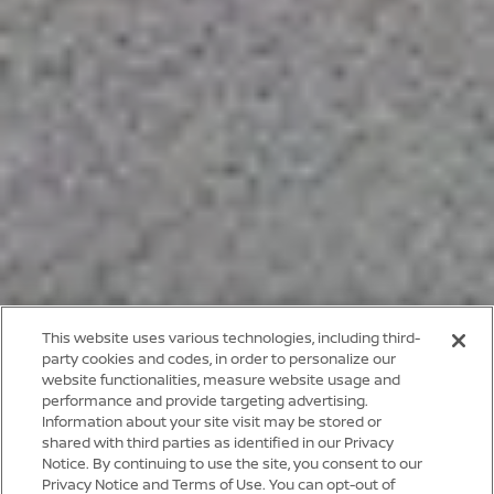
This website uses various technologies, including third-
party cookies and codes, in order to personalize our
Cabe tudo que é bom
website functionalities, measure website usage and
NOVO NISSAN KAIT
performance and provide targeting advertising.
Information about your site visit may be stored or
shared with third parties as identified in our Privacy
XTRONIC CVT®
VISÃO 360°
Notice. By continuing to use the site, you consent to our
Privacy Notice and Terms of Use. You can opt-out of
Transmissão automática
Inteligente