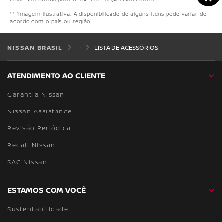
** “Imagem ilustrativa. A disponibilidade de alguns itens pode variar de
acordo com o país ou região.
NISSAN BRASIL
LISTA DE ACESSÓRIOS
ATENDIMENTO AO CLIENTE
Garantia Nissan
Nissan Assistance
Revisão Periódica
Recall Nissan
SAC Nissan
ESTAMOS COM VOCÊ
Sustentabilidade