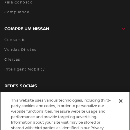
Fale Conosco
Compliance
COMPRE UM NISSAN
Consórcio
Vendas Diretas
Ofertas
Intelligent Mobility
REDES SOCIAIS
facebook
instagram
youtube
tiktok
linkedin
spotify
This website uses various technologies, including third-
party cookies and codes, in order to personalize our
website functionalities, measure website usage and
Global site
performance and provide targeting advertising.
Information about your site visit may be stored or
Trabalhe Conosco
shared with third parties as identified in our Privacy