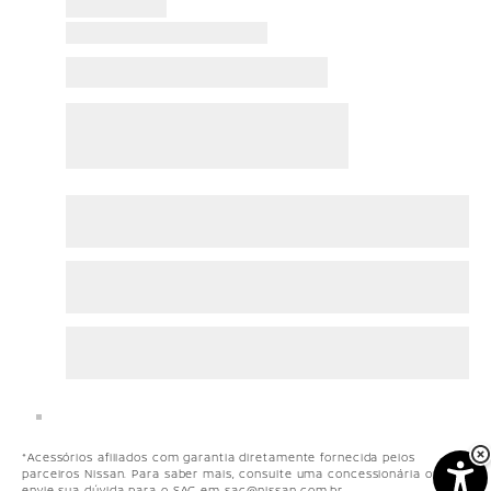
*Acessórios afiliados com garantia diretamente fornecida pelos
parceiros Nissan. Para saber mais, consulte uma concessionária ou
envie sua dúvida para o SAC em sac@nissan.com.br.