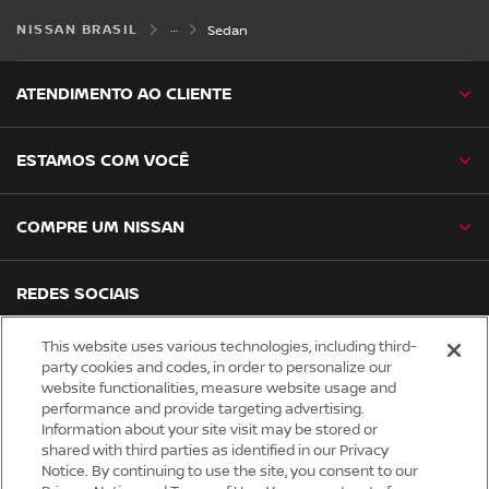
NISSAN BRASIL
Sedan
ATENDIMENTO AO CLIENTE
ESTAMOS COM VOCÊ
COMPRE UM NISSAN
REDES SOCIAIS
facebook
instagram
youtube
tiktok
linkedin
spotify
This website uses various technologies, including third-
party cookies and codes, in order to personalize our
website functionalities, measure website usage and
Global site
performance and provide targeting advertising.
Information about your site visit may be stored or
Trabalhe Conosco
shared with third parties as identified in our Privacy
Notice. By continuing to use the site, you consent to our