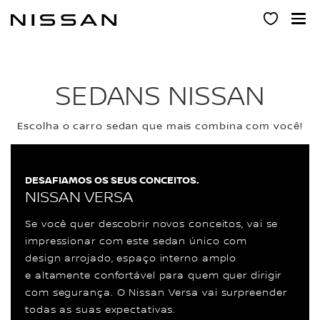
Pular
para
o
conteúdo
principal
SEDANS NISSAN
Escolha o carro sedan que mais combina com você!
DESAFIAMOS OS SEUS CONCEITOS.
NISSAN VERSA
Se você quer descobrir novos conceitos, vai se
impressionar com este sedan único com
design arrojado, espaço interno amplo
e altamente confortável para quem quer dirigir
com segurança. O Nissan Versa vai surpreender
todas as suas expectativas.