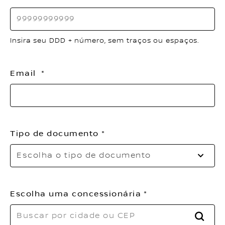
Insira seu DDD + número, sem traços ou espaços.
Email
Tipo de documento
Po
Escolha o tipo de documento
fav
sel
o
tip
Escolha uma concessionária
de
do
BUSC