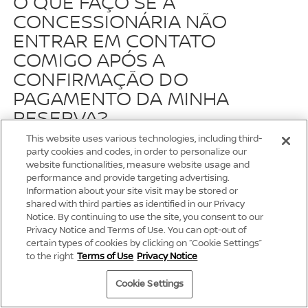
O QUE FAÇO SE A
CONCESSIONÁRIA NÃO
ENTRAR EM CONTATO
COMIGO APÓS A
CONFIRMAÇÃO DO
PAGAMENTO DA MINHA
RESERVA?
This website uses various technologies, including third-
O prazo para o primeiro contato e de até 02 horas,
party cookies and codes, in order to personalize our
após a conformação do pagamento, em dias uteis e
website functionalities, measure website usage and
horário comercial.Se você não receber nenhum
performance and provide targeting advertising.
Information about your site visit may be stored or
contato dentro desse prazo é recomendado que
shared with third parties as identified in our Privacy
você entre em contato com eles pois pode ter havido
Notice. By continuing to use the site, you consent to our
algum erro de digitação nos seus dados, que os
Privacy Notice and Terms of Use. You can opt-out of
impossibilite de entrar em contato.
certain types of cookies by clicking on “Cookie Settings”
to the right
Terms of Use
Privacy Notice
O QUE FAÇO SE EU NÃO
Cookie Settings
RECEBER ALGUM E-MAIL?
OFERTAS
TEST DRIVE
SUPORTE