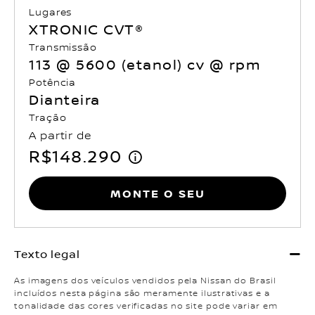
Lugares
XTRONIC CVT®
Transmissão
113 @ 5600 (etanol) cv @ rpm
Potência
Dianteira
Tração
A partir de
R$148.290
Monte o seu
As imagens dos veículos vendidos pela Nissan do Brasil
incluídos nesta página são meramente ilustrativas e a
tonalidade das cores verificadas no site pode variar em