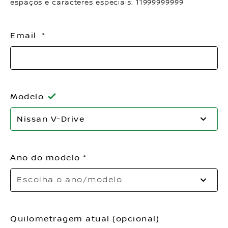
espaços e caracteres especiais: 11999999999
Email
Modelo
Po
Nissan V-Drive
fa
es
o
Ano do modelo
m
Es
Escolha o ano/modelo
o
a
Quilometragem atual (opcional)